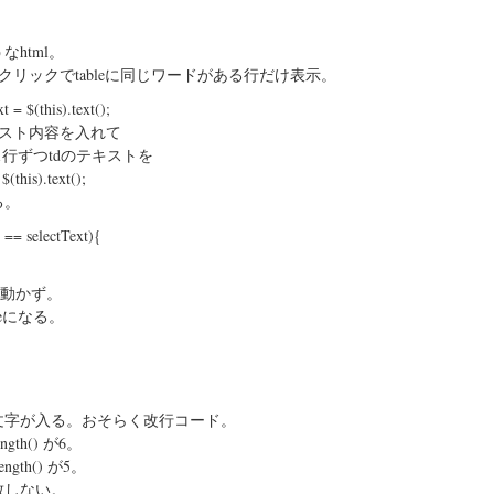
なhtml。
iクリックでtableに同じワードがある行だけ表示。
t = $(this).text();
キスト内容を入れて
()で1行ずつtdのテキストを
$(this).text();
る。
t == selectText){
のみ動かず。
seになる。
文字が入る。おそらく改行コード。
length() が6。
.length() が5。
致しない。