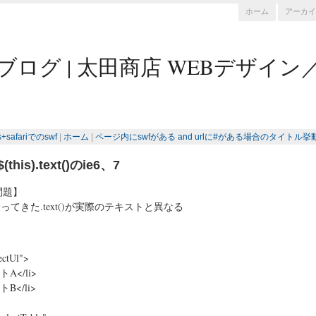
ホーム
アーカイ
ブログ | 太田商店 WEBデザイン
s+safariでのswf
|
ホーム
|
ページ内にswfがある and urlに#がある場合のタイトル挙動 
$(this).text()のie6、7
問題】
、拾ってきた.text()が実際のテキストと異なる
ectUl">
トA</li>
トB</li>