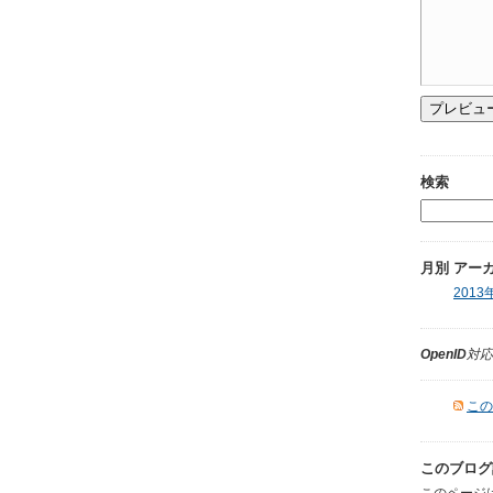
検索
月別
アー
2013年
OpenID
対応
この
このブログ
このページ