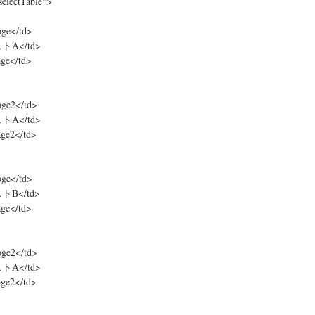
selectTable">
ge</td>
トA</td>
ge</td>
oge2</td>
トA</td>
ge2</td>
ge</td>
トB</td>
ge</td>
oge2</td>
トA</td>
ge2</td>