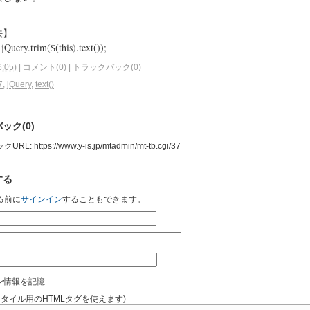
法】
jQuery.trim($(this).text());
6:05
)
|
コメント(0)
|
トラックバック(0)
7
,
jQuery
,
text()
ック(0)
: https://www.y-is.jp/mtadmin/mt-tb.cgi/37
する
る前に
サインイン
することもできます。
ン情報を記憶
スタイル用のHTMLタグを使えます)