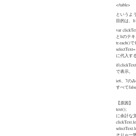
</table>
というよう
目的は、l
var clickTex
とliのテ
tr.each
selectText= 
に代入す
if(clickTex
で表示。
ie6、7
すべてfal
【原因】
text();
に余計な
clickText.
selectText
そりゃ一