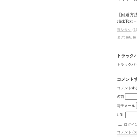
【回避方
clickText = 
ヨシタケ
(
1
タグ
:
ie6
,
ie
トラックバ
トラックバックURL
コメント
コメントす
名前
電子メール
URL
ログイ
コメント (